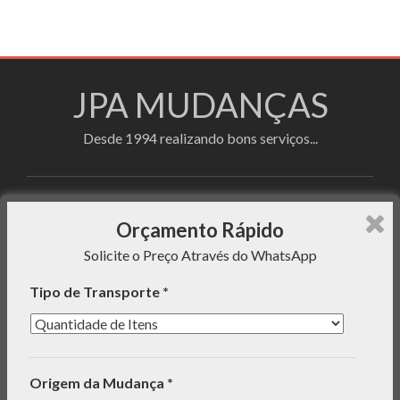
JPA MUDANÇAS
Desde 1994 realizando bons serviços...
Faça sua cotação utilizando o formulário de
Orçamento Rápido
orçamento rápido e enviaremos uma mensagem com o
Solicite o Preço Através do WhatsApp
preço do serviço para seu WhatsApp!
Tipo de Transporte *
INFORMAÇÕES
Origem da Mudança *
ORÇAMENTO RÁPIDO