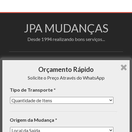
JPA MUDANÇAS
Desde 1994 realizando bons serviços...
Faça sua cotação utilizando o formulário de
Orçamento Rápido
orçamento rápido e enviaremos uma mensagem com o
Solicite o Preço Através do WhatsApp
preço do serviço para seu WhatsApp!
Tipo de Transporte *
INFORMAÇÕES
Origem da Mudança *
ORÇAMENTO RÁPIDO