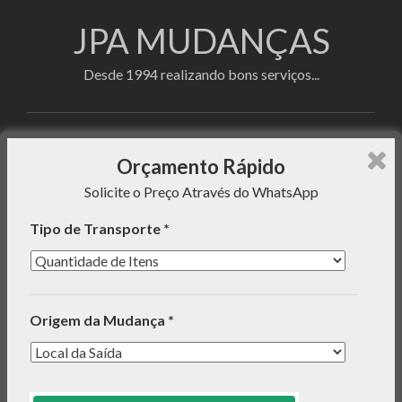
JPA MUDANÇAS
Desde 1994 realizando bons serviços...
Faça sua cotação utilizando o formulário de
Orçamento Rápido
orçamento rápido e enviaremos uma mensagem com o
Solicite o Preço Através do WhatsApp
preço do serviço para seu WhatsApp!
Tipo de Transporte *
INFORMAÇÕES
Origem da Mudança *
ORÇAMENTO RÁPIDO