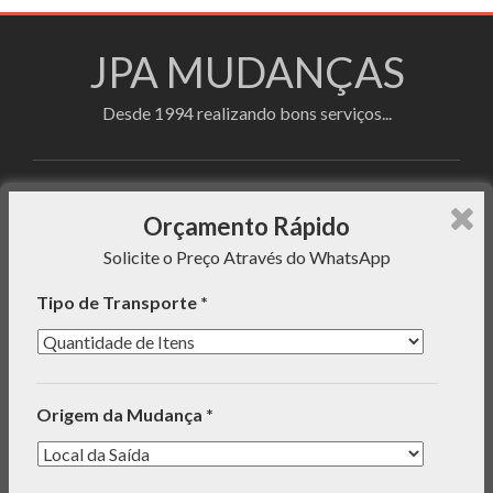
JPA MUDANÇAS
Desde 1994 realizando bons serviços...
Faça sua cotação utilizando o formulário de
Orçamento Rápido
orçamento rápido e enviaremos uma mensagem com o
Solicite o Preço Através do WhatsApp
preço do serviço para seu WhatsApp!
Tipo de Transporte *
INFORMAÇÕES
Origem da Mudança *
ORÇAMENTO RÁPIDO