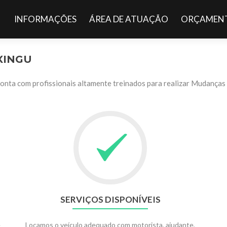
Pular para o conteúdo
INFORMAÇÕES
ÁREA DE ATUAÇÃO
ORÇAMENT
XINGU
ta com profissionais altamente treinados para realizar Mudanças d
SERVIÇOS DISPONÍVEIS
e
Locamos o veículo adequado com motorista, ajudante,