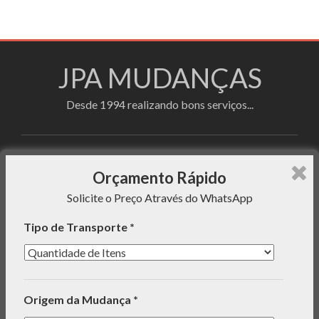
JPA MUDANÇAS
Desde 1994 realizando bons serviços...
Faça sua cotação utilizando o formulário de
Orçamento Rápido
orçamento rápido e enviaremos uma mensagem com o
Solicite o Preço Através do WhatsApp
preço do serviço para seu WhatsApp!
Tipo de Transporte *
INFORMAÇÕES
Origem da Mudança *
ORÇAMENTO RÁPIDO