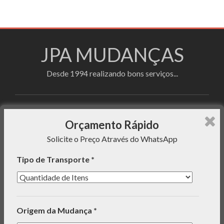
JPA MUDANÇAS
Desde 1994 realizando bons serviços...
Faça sua cotação utilizando o formulário de
Orçamento Rápido
orçamento rápido e enviaremos uma mensagem com o
Solicite o Preço Através do WhatsApp
preço do serviço para seu WhatsApp!
Tipo de Transporte *
INFORMAÇÕES
Origem da Mudança *
ORÇAMENTO RÁPIDO