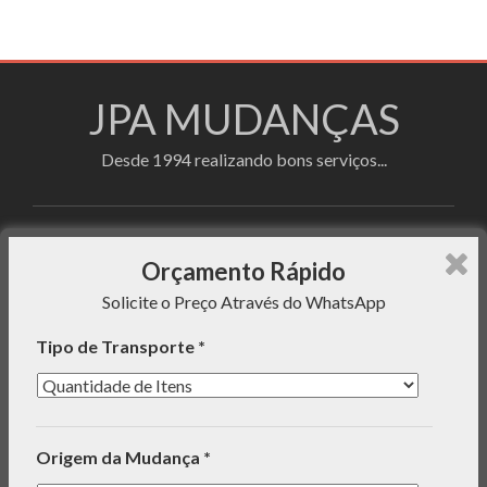
JPA MUDANÇAS
Desde 1994 realizando bons serviços...
Faça sua cotação utilizando o formulário de
Orçamento Rápido
orçamento rápido e enviaremos uma mensagem com o
Solicite o Preço Através do WhatsApp
preço do serviço para seu WhatsApp!
Tipo de Transporte *
INFORMAÇÕES
Origem da Mudança *
ORÇAMENTO RÁPIDO