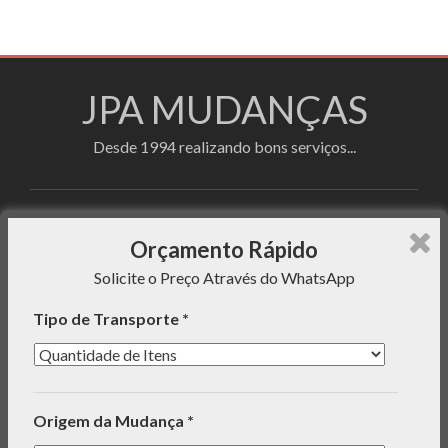
JPA MUDANÇAS
Desde 1994 realizando bons serviços...
Faça sua cotação utilizando o formulário de
Orçamento Rápido
orçamento rápido e enviaremos uma mensagem com o
Solicite o Preço Através do WhatsApp
preço do serviço para seu WhatsApp!
Tipo de Transporte *
INFORMAÇÕES
Origem da Mudança *
ORÇAMENTO RÁPIDO