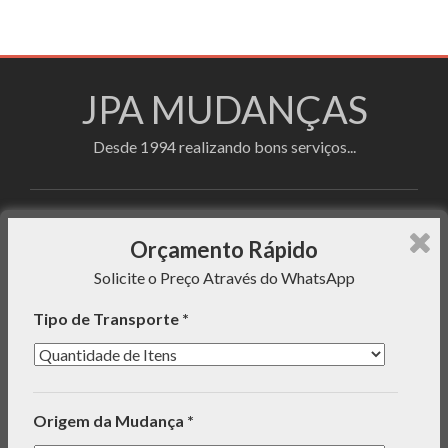
JPA MUDANÇAS
Desde 1994 realizando bons serviços...
Faça sua cotação utilizando o formulário de
Orçamento Rápido
orçamento rápido e enviaremos uma mensagem com o
Solicite o Preço Através do WhatsApp
preço do serviço para seu WhatsApp!
Tipo de Transporte *
INFORMAÇÕES
Origem da Mudança *
ORÇAMENTO RÁPIDO