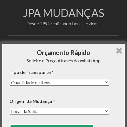
JPA MUDANÇAS
Desde 1994 realizando bons serviços...
Faça sua cotação utilizando o formulário de
Orçamento Rápido
orçamento rápido e enviaremos uma mensagem com o
Solicite o Preço Através do WhatsApp
preço do serviço para seu WhatsApp!
Tipo de Transporte *
INFORMAÇÕES
Origem da Mudança *
ORÇAMENTO RÁPIDO