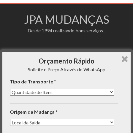
JPA MUDANÇAS
Desde 1994 realizando bons serviços...
Faça sua cotação utilizando o formulário de
Orçamento Rápido
orçamento rápido e enviaremos uma mensagem com o
Solicite o Preço Através do WhatsApp
preço do serviço para seu WhatsApp!
Tipo de Transporte *
INFORMAÇÕES
Origem da Mudança *
ORÇAMENTO RÁPIDO