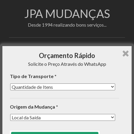
JPA MUDANÇAS
Desde 1994 realizando bons serviços...
Faça sua cotação utilizando o formulário de
Orçamento Rápido
orçamento rápido e enviaremos uma mensagem com o
Solicite o Preço Através do WhatsApp
preço do serviço para seu WhatsApp!
Tipo de Transporte *
INFORMAÇÕES
Origem da Mudança *
ORÇAMENTO RÁPIDO